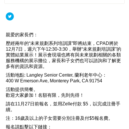
親爱的家長們：
歷經兩年的“未來規劃系列培訓課”即將結束，CPAD將於
12月7日，週六下午12:30-3:30，舉辦“未來規劃培訓
課”的
實體結業展示！展示會現場也將有與未來規劃相關的各類
服務
機構的展示攤位，家長和子女們也可以諮詢和了解更
多有的資訊和資
源。
活動地點: Langley Senior Center, 蘭利老年中心：
400 W Emerson Ave, Monterey Park, CA 91754
活動提供簡餐。
歡迎大家參加！名額有限，先到先得！
請在11月27日前報名，並用Zelle付款 $5，以完成注冊手
續。
注：16歲及以上的子女需要分別注冊及付$5報名費。
報名請點擊以下鏈接：