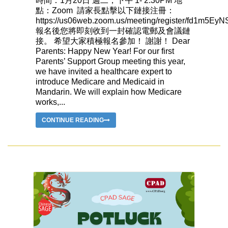
時間：1月20日 週二，下午 1- 2:30PM 地
點：Zoom 請家長點擊以下鏈接注冊：
https://us06web.zoom.us/meeting/register/fd1m5
報名後您將即刻收到一封確認電郵及會議鏈
接。 希望大家積極報名參加！ 謝謝！ Dear
Parents: Happy New Year! For our first
Parents’ Support Group meeting this year,
we have invited a healthcare expert to
introduce Medicare and Medicaid in
Mandarin. We will explain how Medicare
works,...
CONTINUE READING