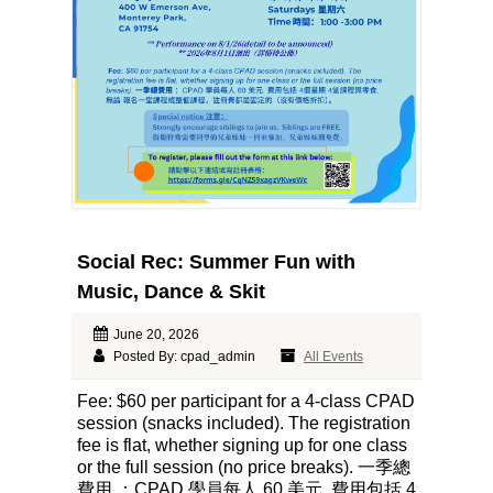
Social Rec: Summer Fun with
Music, Dance & Skit
June 20, 2026
Posted By: cpad_admin
All Events
Fee: $60 per participant for a 4-class CPAD
session (snacks included). The registration
fee is flat, whether signing up for one class
or the full session (no price breaks). 一季總
費用 ：CPAD 學員每人 60 美元. 費用包括 4