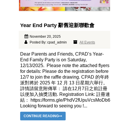
Year End Party 辭舊迎新聯歡會
November 20, 2025
Posted By: cpad_admin
All Events
Dear Parents and Friends, CPAD’s Year-
End Family Party is on Saturday,
12/13/2025. Please note the attached flyers
for details: Please do the registration before
12/7 to join the raffle drawing. CPAD 的年終
派對將於 2025 年 12 月 13 日星期六舉行。
詳情請留意附傳單： 請在12月7日之前註冊
以便加入抽獎活動. Registration Link: 註冊連
結： https://forms.gle/PhdV2fUpuVcsMoDb6
Looking forward to seeing you !...
CONTINUE READING