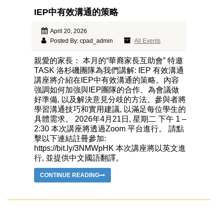
IEP中有效溝通的策略
April 20, 2026
Posted By: cpad_admin
All Events
親愛的家長： 本月的“華裔家長互助會” 特邀
TASK 洛杉磯團隊為我們講解: IEP 有效溝通
講座將介紹在IEP中有效溝通的策略。內容
強調如何加強與IEP團隊的合作、為會議做
好準備, 以及解決意見分歧的方法。參與者將
學習溝通技巧和實用建議, 以滿足每位學生的
具體需求。 2026年4月21日, 星期二 下午 1 –
2:30 本次講座將透過Zoom 平台進行。 請點
擊以下連結註冊參加:
https://bit.ly/3NMWpHK 本次講座將以英文進
行, 並提供中文國語翻譯。
CONTINUE READING