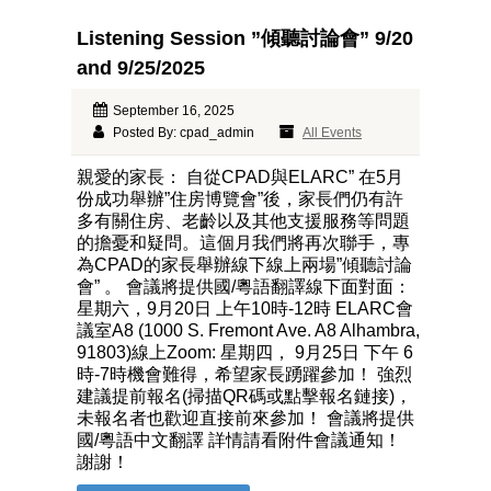
Listening Session ”傾聽討論會” 9/20
and 9/25/2025
September 16, 2025
Posted By: cpad_admin
All Events
親愛的家長： 自從CPAD與ELARC” 在5月
份成功舉辦”住房博覽會”後，家長們仍有許
多有關住房、老齡以及其他支援服務等問題
的擔憂和疑問。這個月我們將再次聯手，專
為CPAD的家長舉辦線下線上兩場”傾聽討論
會” 。 會議將提供國/粵語翻譯線下面對面：
星期六，9月20日 上午10時-12時 ELARC會
議室A8 (1000 S. Fremont Ave. A8 Alhambra,
91803)線上Zoom: 星期四， 9月25日 下午 6
時-7時機會難得，希望家長踴躍參加！ 強烈
建議提前報名(掃描QR碼或點擊報名鏈接)，
未報名者也歡迎直接前來參加！ 會議將提供
國/粵語中文翻譯 詳情請看附件會議通知！
謝謝！